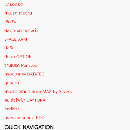
ชุดยอดฮิต
ผ้าเบรค-เจียจาน
โช๊คอัพ
ผลิตภัณท์ทายางดำ
SPACE ARM
ท่อซิ่ง
ปีกนก OPTION
จานเบรค Runstop
กรองอากาศ DATATEC
ลูกหมาก
ผ้าเบรคเซรามิค BrakeMAX​ by Silver's
คันเร่งไฟฟ้า DAYTONA
endless
กรองแอร์รถยนต์ ECO
QUICK NAVIGATION