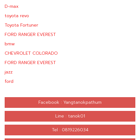
D-max
toyota revo
Toyota Fortuner
FORD RANGER EVEREST
bmw
CHEVROLET COLORADO
FORD RANGER EVEREST
jazz
ford
Facebook : Yangtanokpathum
Line : tanok01
Tel : 0819226034