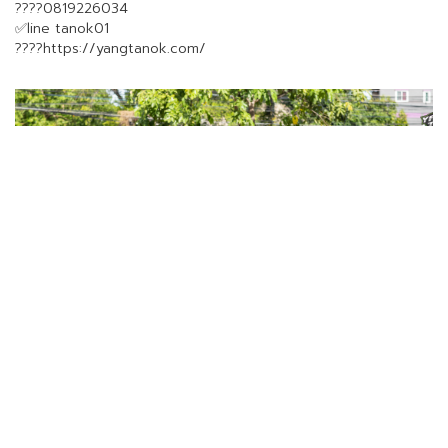
????0819226034
✅line tanok01
????https://yangtanok.com/