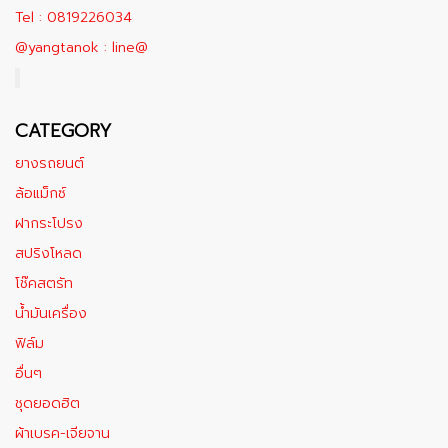
Tel : 0819226034
@yangtanok : line@
CATEGORY
ยางรถยนต์
ล้อแม็กซ์
ฝากระโปรง
สปริงโหลด
โช๊คสตรัท
น้ำมันเครื่อง
ฟิล์ม
อื่นๆ
ชุดยอดฮิต
ผ้าเบรค-เจียจาน