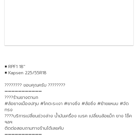
◾ RPF1 18''
◾ Kapsen 225/55R18
???????? ขอบคุณครับ ????????
➖➖➖➖➖➖➖➖➖➖➖
????ร้านยางตานก
#ล้อยางเมืองปทุม #โคตะระเงา #ยางซิ่ง #ล้อซิ่ง #ย้ายแหนบ #จัด
ทรง
????บริการเปลี่ยนช่วงล่าง น้ำมันเครื่อง เบรค เปลี่ยนล้อแม็ก ยาง โช็ค
ฯลฯ
ติดต่อสอบถามทางร้านได้เลยคับ
➖➖➖➖➖➖➖➖➖➖➖