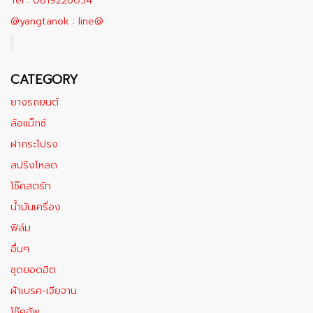
Tel : 0819226034
@yangtanok : line@
CATEGORY
ยางรถยนต์
ล้อแม็กซ์
ฝากระโปรง
สปริงโหลด
โช๊คสตรัท
น้ำมันเครื่อง
ฟิล์ม
อื่นๆ
ชุดยอดฮิต
ผ้าเบรค-เจียจาน
โช๊คอัพ