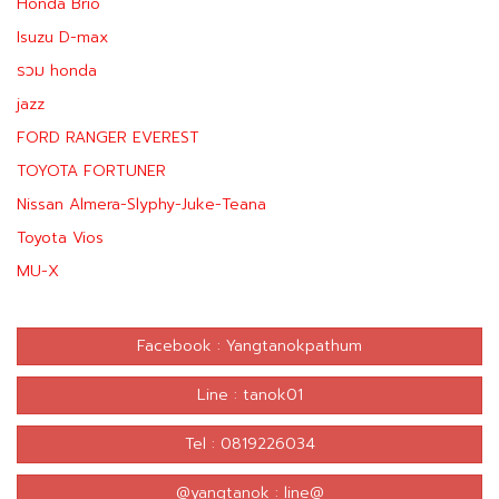
Honda Brio
Isuzu D-max
รวม honda
jazz
FORD RANGER EVEREST
TOYOTA FORTUNER
Nissan Almera-Slyphy-Juke-Teana
Toyota Vios
MU-X
Facebook : Yangtanokpathum
Line : tanok01
Tel : 0819226034
@yangtanok : line@