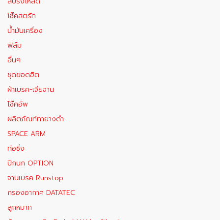
สปริงโหลด
โช๊คสตรัท
น้ำมันเครื่อง
ฟิล์ม
อื่นๆ
ชุดยอดฮิต
ผ้าเบรค-เจียจาน
โช๊คอัพ
ผลิตภัณท์ทายางดำ
SPACE ARM
ท่อซิ่ง
ปีกนก OPTION
จานเบรค Runstop
กรองอากาศ DATATEC
ลูกหมาก