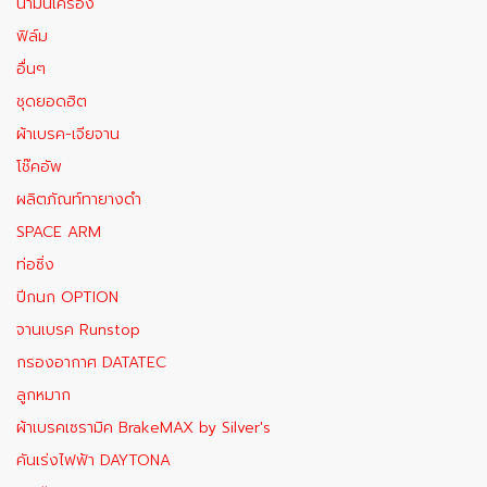
น้ำมันเครื่อง
ฟิล์ม
อื่นๆ
ชุดยอดฮิต
ผ้าเบรค-เจียจาน
โช๊คอัพ
ผลิตภัณท์ทายางดำ
SPACE ARM
ท่อซิ่ง
ปีกนก OPTION
จานเบรค Runstop
กรองอากาศ DATATEC
ลูกหมาก
ผ้าเบรคเซรามิค BrakeMAX​ by Silver's
คันเร่งไฟฟ้า DAYTONA