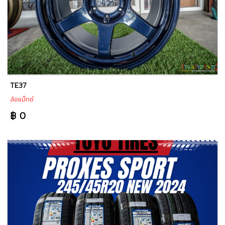
TE37
ล้อแม็กซ์
฿ 0