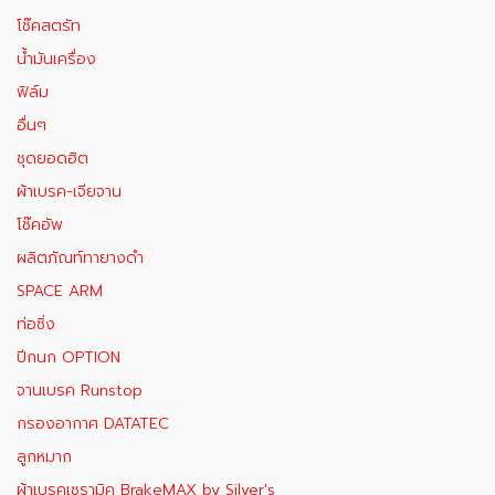
โช๊คสตรัท
น้ำมันเครื่อง
ฟิล์ม
อื่นๆ
ชุดยอดฮิต
ผ้าเบรค-เจียจาน
โช๊คอัพ
ผลิตภัณท์ทายางดำ
SPACE ARM
ท่อซิ่ง
ปีกนก OPTION
จานเบรค Runstop
กรองอากาศ DATATEC
ลูกหมาก
ผ้าเบรคเซรามิค BrakeMAX​ by Silver's