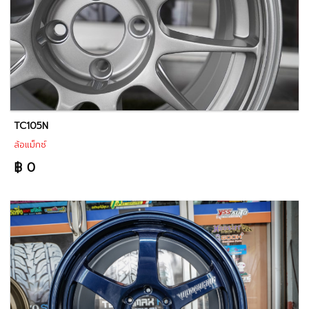
TC105N
ล้อแม็กซ์
฿ 0