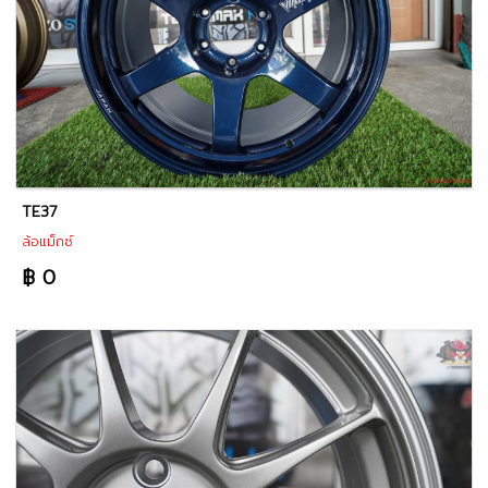
TE37
ล้อแม็กซ์
฿ 0