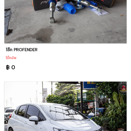
โช๊ค PROFENDER
โช๊คอัพ
฿ 0