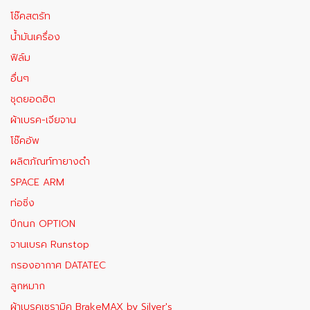
โช๊คสตรัท
น้ำมันเครื่อง
ฟิล์ม
อื่นๆ
ชุดยอดฮิต
ผ้าเบรค-เจียจาน
โช๊คอัพ
ผลิตภัณท์ทายางดำ
SPACE ARM
ท่อซิ่ง
ปีกนก OPTION
จานเบรค Runstop
กรองอากาศ DATATEC
ลูกหมาก
ผ้าเบรคเซรามิค BrakeMAX​ by Silver's