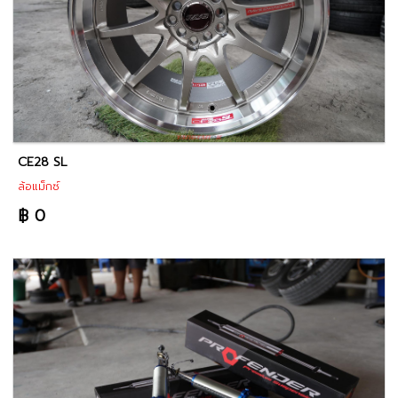
CE28 SL
ล้อแม็กซ์
฿ 0