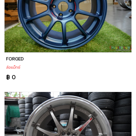
FORGED
ล้อแม็กซ์
฿ 0