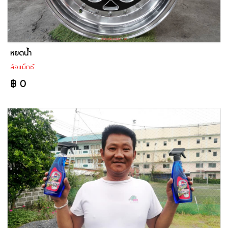
หยดน้ำ
ล้อแม็กซ์
฿ 0