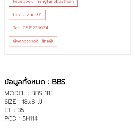
Facebook : Yangtanokpathum
Line : tanok01
Tel : 0819226034
@yangtanok : line@
ข้อมูลทั้งหมด : BBS
MODEL : BBS 18”
SIZE : 18x8 JJ
ET : 35
PCD : 5H114