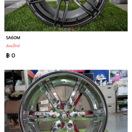
SA60M
ล้อแม็กซ์
฿ 0