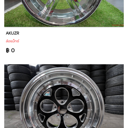
AKUZR
ล้อแม็กซ์
฿ 0