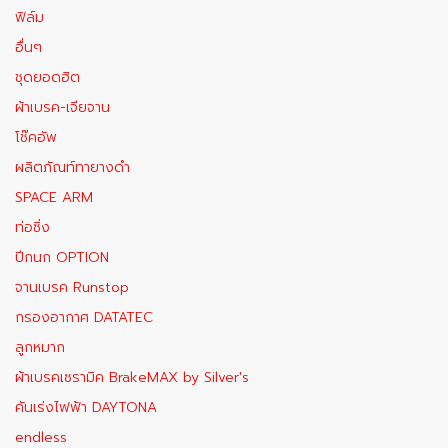
ฟิล์ม
อื่นๆ
ชุดยอดฮิต
ผ้าเบรค-เจียจาน
โช๊คอัพ
ผลิตภัณท์ทายางดำ
SPACE ARM
ท่อซิ่ง
ปีกนก OPTION
จานเบรค Runstop
กรองอากาศ DATATEC
ลูกหมาก
ผ้าเบรคเซรามิค BrakeMAX​ by Silver's
คันเร่งไฟฟ้า DAYTONA
endless