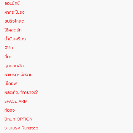
ล้อแม็กซ์
ฝากระโปรง
สปริงโหลด
โช๊คสตรัท
น้ำมันเครื่อง
ฟิล์ม
อื่นๆ
ชุดยอดฮิต
ผ้าเบรค-เจียจาน
โช๊คอัพ
ผลิตภัณท์ทายางดำ
SPACE ARM
ท่อซิ่ง
ปีกนก OPTION
จานเบรค Runstop