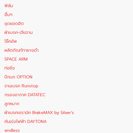
ฟิล์ม
อื่นๆ
ชุดยอดฮิต
ผ้าเบรค-เจียจาน
โช๊คอัพ
ผลิตภัณท์ทายางดำ
SPACE ARM
ท่อซิ่ง
ปีกนก OPTION
จานเบรค Runstop
กรองอากาศ DATATEC
ลูกหมาก
ผ้าเบรคเซรามิค BrakeMAX​ by Silver's
คันเร่งไฟฟ้า DAYTONA
endless