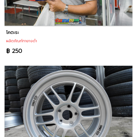
โคตะระ
ผลิตภัณท์ทายางดำ
฿ 250