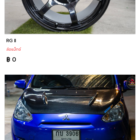
RG II
ล้อแม็กซ์
฿ 0