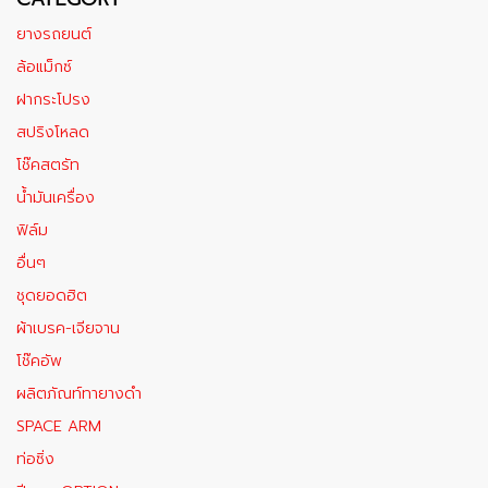
ยางรถยนต์
ล้อแม็กซ์
ฝากระโปรง
สปริงโหลด
โช๊คสตรัท
น้ำมันเครื่อง
ฟิล์ม
อื่นๆ
ชุดยอดฮิต
ผ้าเบรค-เจียจาน
โช๊คอัพ
ผลิตภัณท์ทายางดำ
SPACE ARM
ท่อซิ่ง