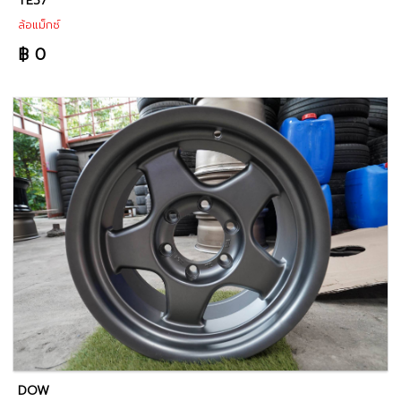
TE37
ล้อแม็กซ์
฿ 0
DOW