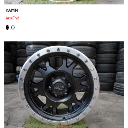
KAIYIN
ล้อแม็กซ์
฿ 0