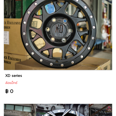
XD series
ล้อแม็กซ์
฿ 0