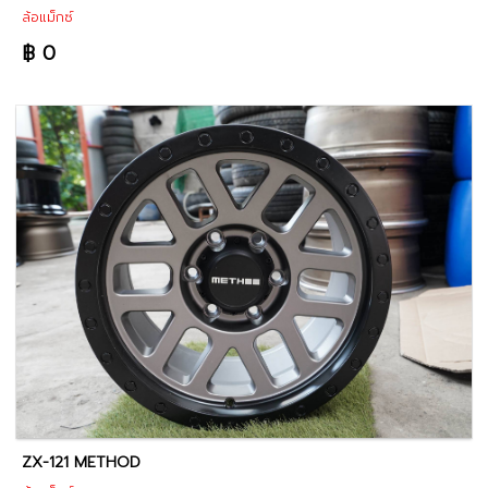
ล้อแม็กซ์
฿ 0
ZX-121 METHOD