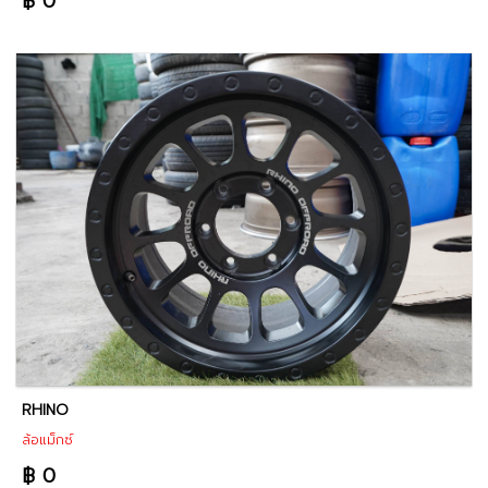
฿ 0
RHINO
ล้อแม็กซ์
฿ 0