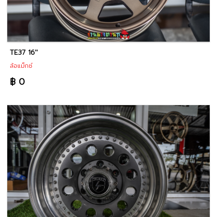
TE37 16''
ล้อแม็กซ์
฿ 0