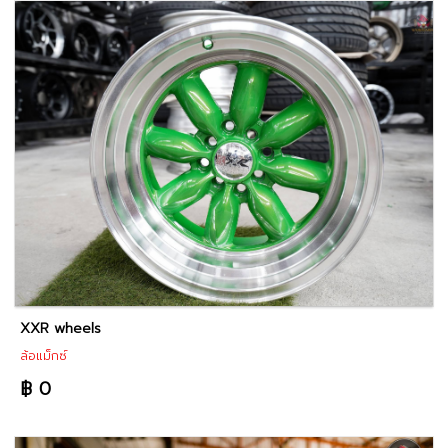
XXR wheels
ล้อแม็กซ์
฿ 0