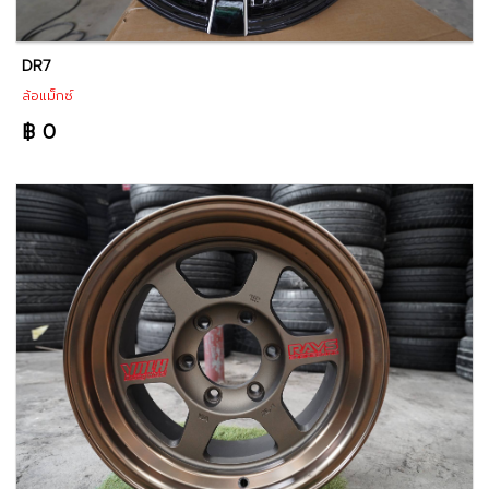
DR7
ล้อแม็กซ์
฿ 0