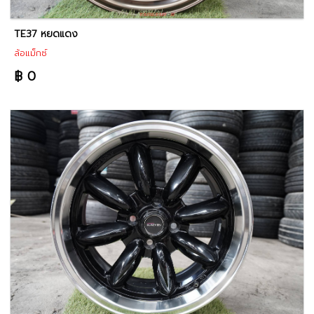
TE37 หยดแดง
ล้อแม็กซ์
฿ 0