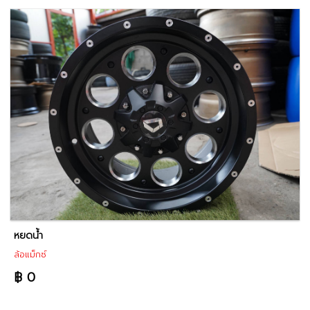
หยดน้ำ
ล้อแม็กซ์
฿ 0