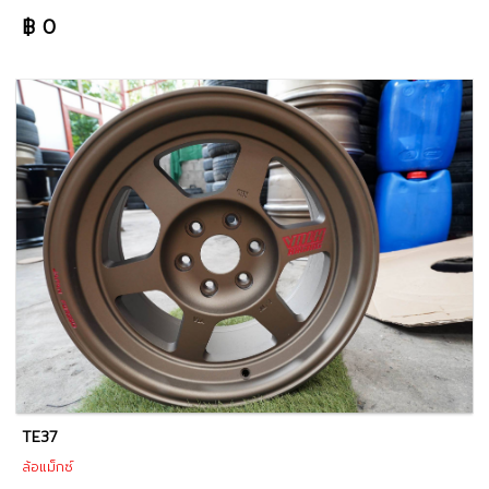
฿ 0
TE37
ล้อแม็กซ์