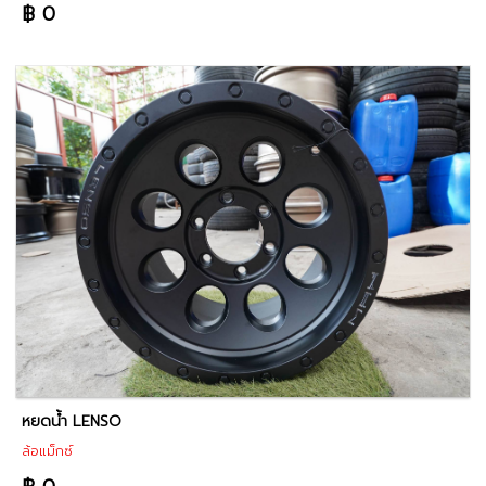
฿ 0
หยดน้ำ LENSO
ล้อแม็กซ์