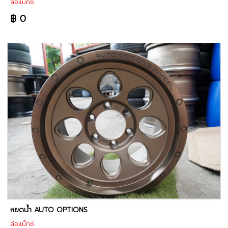
ล้อแม็กซ์
฿ 0
หยดน้ำ AUTO OPTIONS
ล้อแม็กซ์