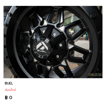
BUEL
ล้อแม็กซ์
฿ 0