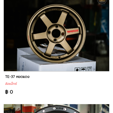
TE-37 หยดแดง
ล้อแม็กซ์
฿ 0