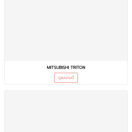
MITSUBISHI TRITON
ดูผลงานนี้