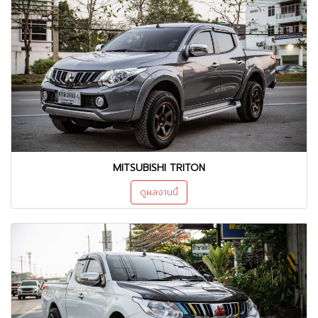
MITSUBISHI TRITON
ดูผลงานนี้