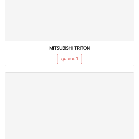
MITSUBISHI TRITON
ดูผลงานนี้