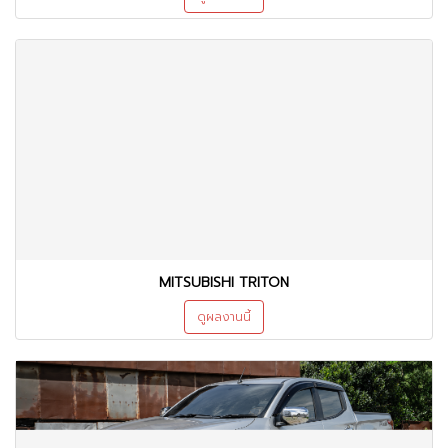
MITSUBISHI TRITON
ดูผลงานนี้