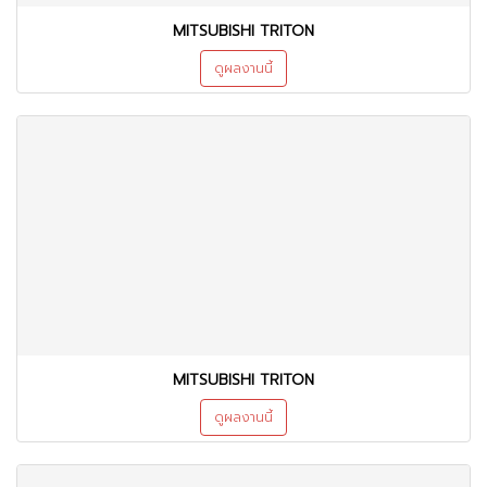
MITSUBISHI TRITON
ดูผลงานนี้
MITSUBISHI TRITON
ดูผลงานนี้