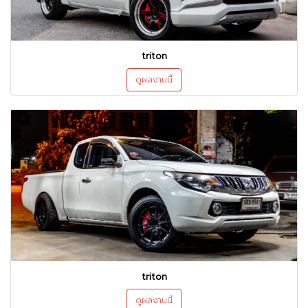
triton
ดูผลงานนี้
triton
ดูผลงานนี้