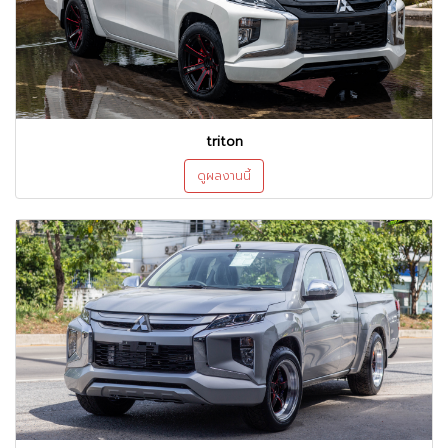
triton
ดูผลงานนี้