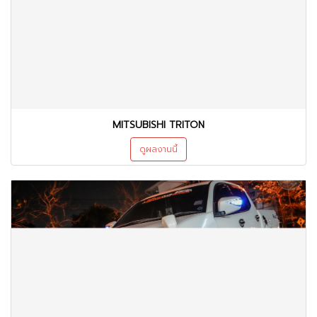
MITSUBISHI TRITON
ดูผลงานนี้