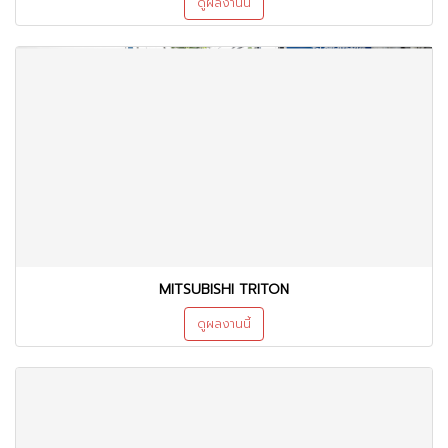
ดูผลงานนี้
MITSUBISHI TRITON
ดูผลงานนี้