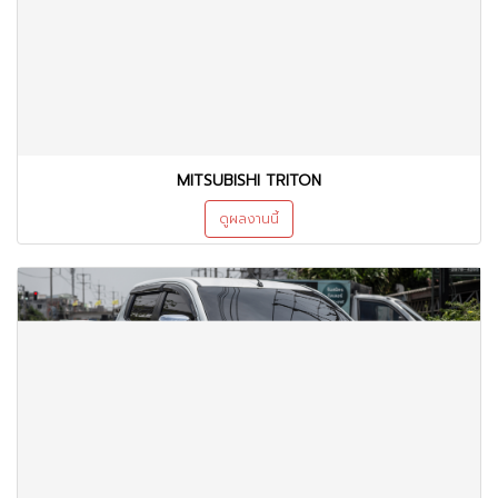
MITSUBISHI TRITON
ดูผลงานนี้