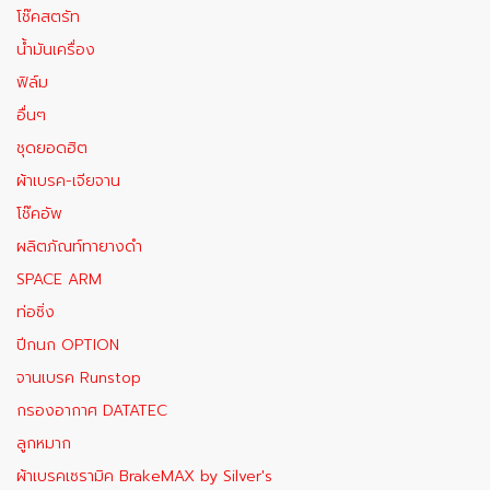
โช๊คสตรัท
น้ำมันเครื่อง
ฟิล์ม
อื่นๆ
ชุดยอดฮิต
ผ้าเบรค-เจียจาน
โช๊คอัพ
ผลิตภัณท์ทายางดำ
SPACE ARM
ท่อซิ่ง
ปีกนก OPTION
จานเบรค Runstop
กรองอากาศ DATATEC
ลูกหมาก
ผ้าเบรคเซรามิค BrakeMAX​ by Silver's